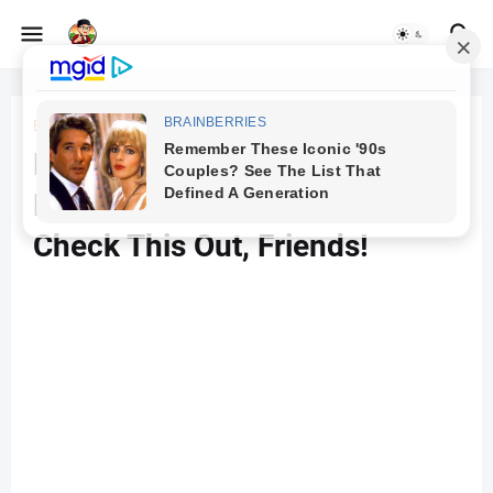
Beranda
Did You Know That Follett Has
Faster Turnaround Times?
Check This Out, Friends!