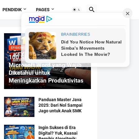
PENDIDIK
PAGES
EFISIENSI MENGETIK
100 Shortcut Keyboard
Microsoft Word yang Wajib
Diketahui untuk
Meningkatkan Produktivitas
Panduan Master Java
2025: Dari Nol Sampai
Jago untuk Anak SMK
Ingin Sukses di Era
Digital? Yuk, Kuasai
Berpikir Algoritmik: