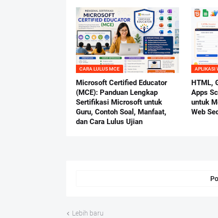
CARA LULUS MCE
APLIKASI
Microsoft Certified Educator
HTML, G
(MCE): Panduan Lengkap
Apps Scr
Sertifikasi Microsoft untuk
untuk M
Guru, Contoh Soal, Manfaat,
Web Se
dan Cara Lulus Ujian
Po
Lebih baru