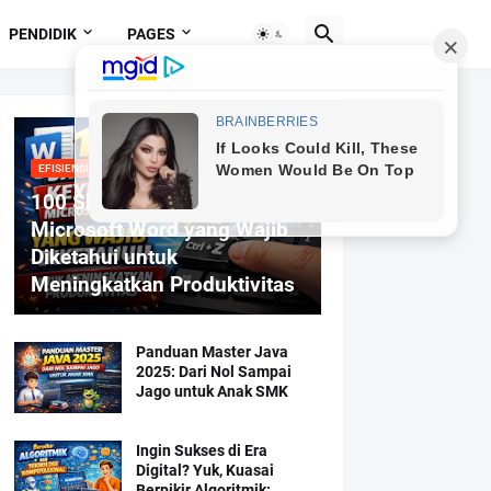
PENDIDIK
PAGES
EFISIENSI MENGETIK
100 Shortcut Keyboard
Microsoft Word yang Wajib
Diketahui untuk
Meningkatkan Produktivitas
Panduan Master Java
2025: Dari Nol Sampai
Jago untuk Anak SMK
Ingin Sukses di Era
Digital? Yuk, Kuasai
Berpikir Algoritmik: