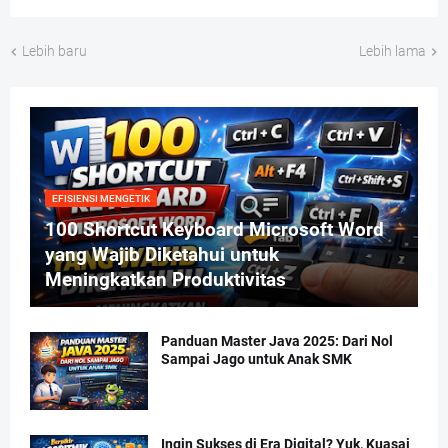
Lebih baru
Lebih lama
EFISIENSI MENGETIK
100 Shortcut Keyboard Microsoft Word
yang Wajib Diketahui untuk
Meningkatkan Produktivitas
Panduan Master Java 2025: Dari Nol
Sampai Jago untuk Anak SMK
Ingin Sukses di Era Digital? Yuk, Kuasai