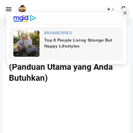
Beranda
belajar AI
AI Hasilkan Gambar Artistik:
Prompt untuk AI Midjourney
(Panduan Utama yang Anda
Butuhkan)