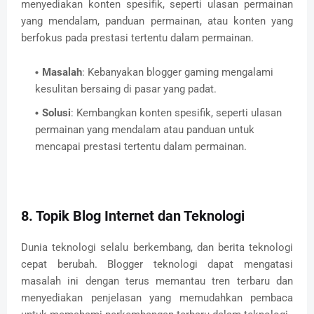
menyediakan konten spesifik, seperti ulasan permainan
yang mendalam, panduan permainan, atau konten yang
berfokus pada prestasi tertentu dalam permainan.
Masalah
: Kebanyakan blogger gaming mengalami
kesulitan bersaing di pasar yang padat.
Solusi
: Kembangkan konten spesifik, seperti ulasan
permainan yang mendalam atau panduan untuk
mencapai prestasi tertentu dalam permainan.
8. Topik Blog Internet dan Teknologi
Dunia teknologi selalu berkembang, dan berita teknologi
cepat berubah. Blogger teknologi dapat mengatasi
masalah ini dengan terus memantau tren terbaru dan
menyediakan penjelasan yang memudahkan pembaca