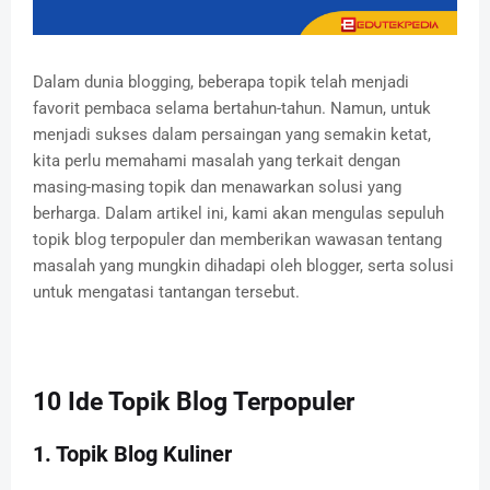
Dalam dunia blogging, beberapa topik telah menjadi
favorit pembaca selama bertahun-tahun. Namun, untuk
menjadi sukses dalam persaingan yang semakin ketat,
kita perlu memahami masalah yang terkait dengan
masing-masing topik dan menawarkan solusi yang
berharga.
Dalam artikel ini, kami akan mengulas sepuluh
topik blog terpopuler dan memberikan wawasan tentang
masalah yang mungkin dihadapi oleh blogger, serta solusi
untuk mengatasi tantangan tersebut.
10 Ide Topik Blog Terpopuler
1. Topik Blog Kuliner