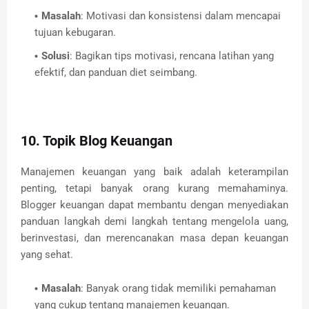
Masalah
: Motivasi dan konsistensi dalam mencapai
tujuan kebugaran.
Solusi
: Bagikan tips motivasi, rencana latihan yang
efektif, dan panduan diet seimbang.
10. Topik Blog Keuangan
Manajemen keuangan yang baik adalah keterampilan
penting, tetapi banyak orang kurang memahaminya.
Blogger keuangan dapat membantu dengan menyediakan
panduan langkah demi langkah tentang mengelola uang,
berinvestasi, dan merencanakan masa depan keuangan
yang sehat.
Masalah
: Banyak orang tidak memiliki pemahaman
yang cukup tentang manajemen keuangan.