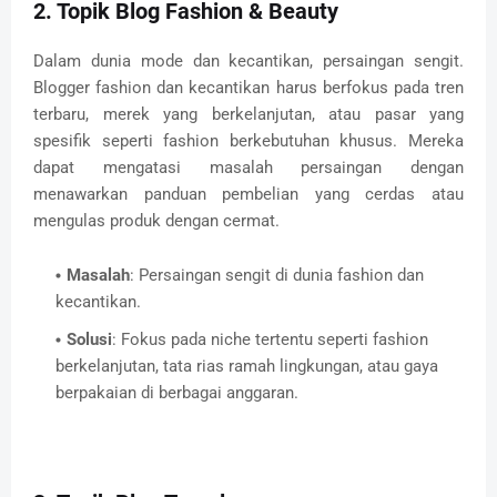
2. Topik Blog Fashion & Beauty
Dalam dunia mode dan kecantikan, persaingan sengit.
Blogger fashion dan kecantikan harus berfokus pada tren
terbaru, merek yang berkelanjutan, atau pasar yang
spesifik seperti fashion berkebutuhan khusus. Mereka
dapat mengatasi masalah persaingan dengan
menawarkan panduan pembelian yang cerdas atau
mengulas produk dengan cermat.
Masalah
: Persaingan sengit di dunia fashion dan
kecantikan.
Solusi
: Fokus pada niche tertentu seperti fashion
berkelanjutan, tata rias ramah lingkungan, atau gaya
berpakaian di berbagai anggaran.