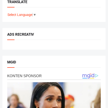
TRANSLATE
Select Language
▼
ADS RECREATIV
MGID