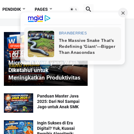
PENDIDIK
PAGES
EFISIENSI MENGETIK
100 Shortcut Keyboard
Microsoft Word yang Wajib
Diketahui untuk
Meningkatkan Produktivitas
Panduan Master Java
2025: Dari Nol Sampai
Jago untuk Anak SMK
Ingin Sukses di Era
Digital? Yuk, Kuasai
Berpikir Algoritmik: