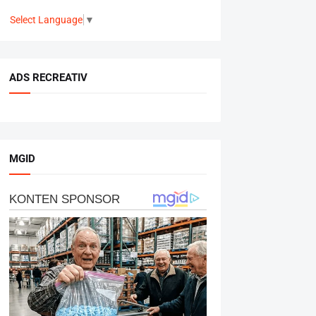
Select Language
▼
ADS RECREATIV
MGID