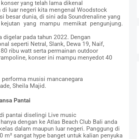
konser yang telah lama dikenal
ka di luar negeri kita mengenal Woodstock
 besar dunia, di sini ada Soundrenaline yang
n kejutan yang mampu memikat pengunjung.
ya digelar pada tahun 2022. Dengan
al seperti Netral, Slank, Dewa 19, Naif,
80 ribu watt serta permainan outdoor
 Trampoline, konser ini mampu menyedot 40
an performa musisi mancanegara
de, Sheila Majid.
ansa Pantai
i pantai diselingi Live music
a hanya dengan ke Atlas Beach Club Bali anda
kelas dalam maupun luar negeri. Panggung di
00 m² sangat hype banget untuk kalian penyuka