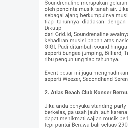
Soundrenaline merupakan gelaran 
oleh pencinta musik tanah air. Ji
sebagai ajang berkumpulnya musisi
tiap tahunnya diadakan denga
Dikutip
dari Grid.id, Soundrenaline awaln
kehadiran musisi papan atas nasion
GIGI, Padi ditambah sound hingga 
seperti bungee jumping, Billiard,
ribu pengunjung tiap tahunnya.
Event besar ini juga menghadirk
seperti Weezer, Secondhand Serena
2. Atlas Beach Club Konser Bernu
Jika anda penyuka standing party d
berkelas, ga usah jauh jauh karen
dapat menikmati sajian musik ber
tepi pantai Berawa bali seluas 29