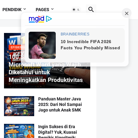
PENDIDIK
PAGES
EFISIENSI MENGETIK
100 Shortcut Keyboard
Microsoft Word yang Wajib
Diketahui untuk
Meningkatkan Produktivitas
Panduan Master Java
2025: Dari Nol Sampai
Jago untuk Anak SMK
Ingin Sukses di Era
Digital? Yuk, Kuasai
Berpikir Algoritmik: