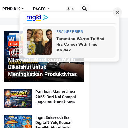
PENDIDIK
PAGES
EFISIENSI MENGETIK
100 Shortcut Keyboard
Microsoft Word yang Wajib
Diketahui untuk
Meningkatkan Produktivitas
Panduan Master Java
2025: Dari Nol Sampai
Jago untuk Anak SMK
Ingin Sukses di Era
Digital? Yuk, Kuasai
Berpikir Algoritmik: