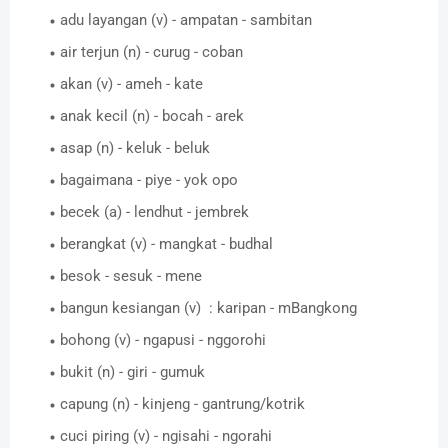
adu layangan (v) - ampatan - sambitan
air terjun (n) - curug - coban
akan (v) - ameh - kate
anak kecil (n) - bocah - arek
asap (n) - keluk - beluk
bagaimana - piye - yok opo
becek (a) - lendhut - jembrek
berangkat (v) - mangkat - budhal
besok - sesuk - mene
bangun kesiangan (v) : karipan - mBangkong
bohong (v) - ngapusi - nggorohi
bukit (n) - giri - gumuk
capung (n) - kinjeng - gantrung/kotrik
cuci piring (v) - ngisahi - ngorahi