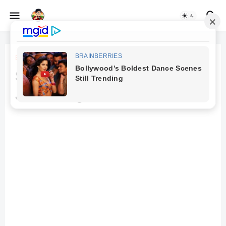
Beranda
curhat
Sedikit tentang beda kosa kata
Jawa Tengah dan Jawa Timur