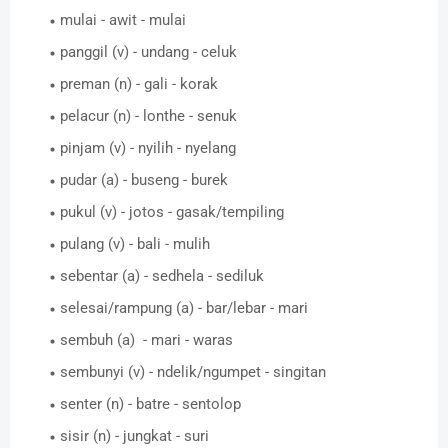
mulai - awit - mulai
panggil (v) - undang - celuk
preman (n) - gali - korak
pelacur (n) - lonthe - senuk
pinjam (v) - nyilih - nyelang
pudar (a) - buseng - burek
pukul (v) - jotos - gasak/tempiling
pulang (v) - bali - mulih
sebentar (a) - sedhela - sediluk
selesai/rampung (a) - bar/lebar - mari
sembuh (a) - mari - waras
sembunyi (v) - ndelik/ngumpet - singitan
senter (n) - batre - sentolop
sisir (n) - jungkat - suri