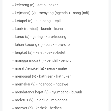
kelereng (n) - setin - neker
ke(mana) (v) - menyang (ngendhi) - nang (ndi)
ketapel (n) - plintheng - tepil
kucir (rambut) - kuncir - kuncrit
kurus (a) - gering - kuru/keceng
lahan kosong (n) - bulak - oro-oro
lengket (a) - kelet - ceket/kelet
mangga muda (n) - penthil - pencit
marah/jengkel (a) - nesu - njahe
menggigil (v) - kathisen - kathuken
memakai (v) - nganggo - nggawe
mendatangi hajat (v) - nyumbang - buwuh
meletus (v) - njeblug - mbledhos
monyet (n) - kethek - bedhes