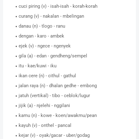
cuci piring (v) - isah-isah - korah-korah
curang (v) - nakalan - mbelingan
danau (n) - tlogo - ranu
dengan - karo - ambek
ejek (v) - ngece - ngenyek
gila (a) - edan - gendheng/sempel
itu - kae/kuwi - iku
ikan cere (n) - cithul - gathul
jalan raya (n) - dhalan gedhe - embong
jatuh (vertikal) - tibo - ceblok/lugur
jijik (a) - njelehi - nggilani
kamu (n) - kowe - koen/awakmu/pean
kayuh (v) - onthel - pancal
kejar (v) - oyak/gacar - uber/godag