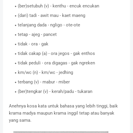
(ber)setubuh (v) - kenthu - encuk encukan
(dari) tadi - awit mau - kaet maeng
telanjang dada - ngligo - ote-ote
tetap - ajeg - pancet
tidak - ora - gak
tidak cakap (a) - ora jegos - gak enthos
tidak peduli - ora digagas - gak ngreken
km/wc (n) - km/wc - jedhing
terbang (v) - mabur - miber
(ber)tengkar (v) - kerah/padu - tukaran
Anehnya kosa kata untuk bahasa yang lebih tinggi, baik
krama madya maupun krama inggil tetap atau banyak
yang sama.