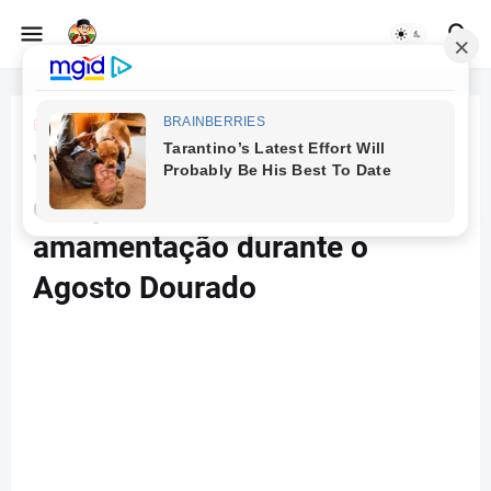
Beranda
Rio de Janeiro
Via Parque Shopping move
campanha em favor da
amamentação durante o
Agosto Dourado