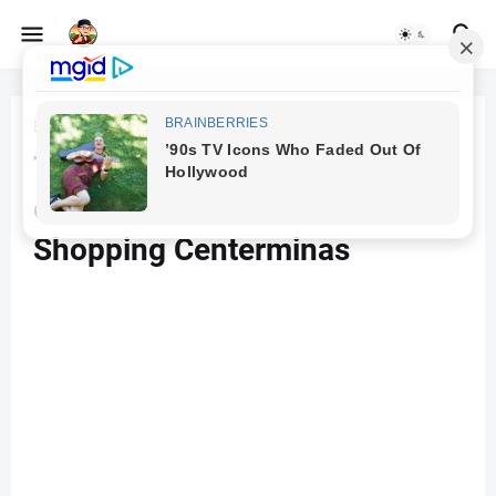
Beranda
Minas Gerais
Treinão Decathlon de Corrida
está de volta ao Power
Shopping Centerminas