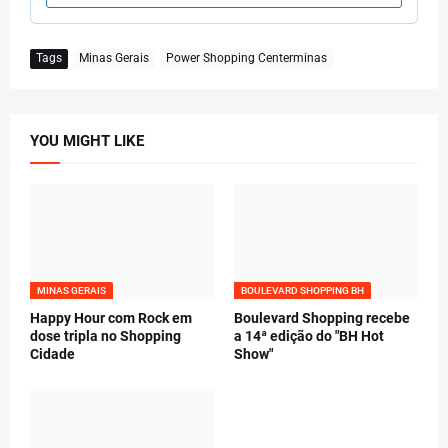
Tags
Minas Gerais
Power Shopping Centerminas
YOU MIGHT LIKE
MINAS GERAIS
BOULEVARD SHOPPING BH
Happy Hour com Rock em
Boulevard Shopping recebe
dose tripla no Shopping
a 14ª edição do "BH Hot
Cidade
Show"