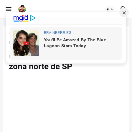
Beranda
São Paulo
'Jaguar Parade' pode ser
conferida no Shopping D, na
zona norte de SP