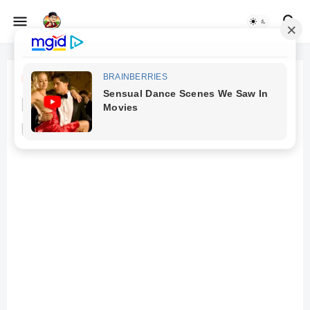
Beranda
artikel
Mengenal DirectX Secara
Umum dan Cara Install