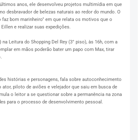
 últimos anos, ele desenvolveu projetos multimídia em que
o desbravador de belezas naturais ao redor do mundo. O
o faz bom marinheiro" em que relata os motivos que o
Eillen e realizar suas expedições.
 na Leitura do Shopping Del Rey (3° piso), às 16h, com a
xemplar em mãos poderão bater um papo com Max, tirar
.
des histórias e personagens, fala sobre autoconhecimento
tor, piloto de aviões e velejador que saiu em busca de
imula o leitor a se questionar sobre a permanência na zona
ades para o processo de desenvolvimento pessoal.