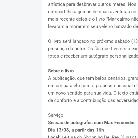
artística para desbravar outros mares. Nos
compartilha algumas de suas aventuras com
mais recente deles é o livro "Mar calmo nã
levaram a morar em seu veleiro batizado de 
O livro será lançado no próximo sábado (13)
presença do autor. Os fãs que tiverem o e
fotos e receber um autógrafo personalizado
Sobre o livro
A publicação, que tem belos cenários, gran
em um paralelo com o processo pessoal do a
um novo sentido para sua vida. O texto est
de conforto e a contribuição das adversid
Serviço
Sessão de autógrafos com Max Fercondini
Dia 13/08, a partir das 16h
Local:
Leitura do Shopping Del Rey (3 piso)