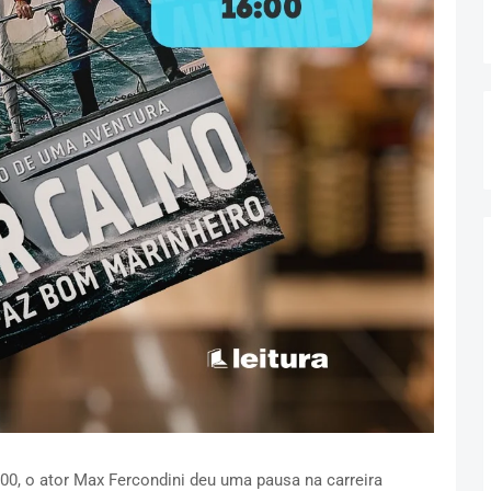
0, o ator Max Fercondini deu uma pausa na carreira