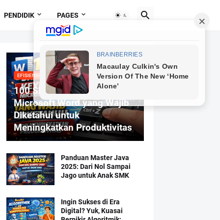
PENDIDIK
PAGES
EFISIENSI MENGETIK
100 Shortcut Keyboard
Microsoft Word yang Wajib
Diketahui untuk
Meningkatkan Produktivitas
Panduan Master Java
2025: Dari Nol Sampai
Jago untuk Anak SMK
Ingin Sukses di Era
Digital? Yuk, Kuasai
Berpikir Algoritmik: