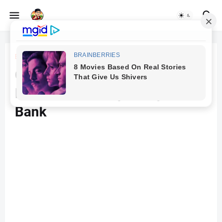
Beranda
Android
Cara Beli Paket Vidio.com di
DANA, OVO, ShopeePay &
Bank