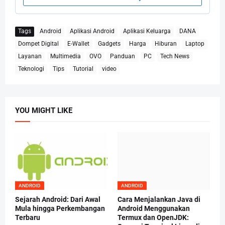
Tags
Android
Aplikasi Android
Aplikasi Keluarga
DANA
Dompet Digital
E-Wallet
Gadgets
Harga
Hiburan
Laptop
Layanan
Multimedia
OVO
Panduan
PC
Tech News
Teknologi
Tips
Tutorial
video
YOU MIGHT LIKE
ANDROID
ANDROID
Sejarah Android: Dari Awal
Cara Menjalankan Java di
Mula hingga Perkembangan
Android Menggunakan
Terbaru
Termux dan OpenJDK: