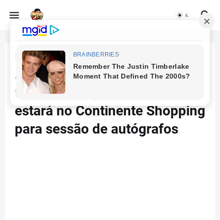
Beranda
Continente Shopping
Ator Max Fercondini, agora
também velejador e escritor,
estará no Continente Shopping
para sessão de autógrafos