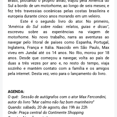
Brasil, pilotando o próprio avião; viajou pela América do 
Sul a bordo de um motorhome, ao longo de seis meses; e 
fez três travessias oceânicas pelas costas brasileira e 
europeia durante cinco anos morando em um veleiro.
Este é o segundo livro do ator. No primeiro, 
"América do Sul sobre rodas: relatos, guias e dicas"
, 
escreveu sobre as experiências na viagem de 
motorhome. No novo trabalho, narra as aventuras ao 
navegar pelo litoral de países como Espanha, Portugal, 
Inglaterra, França e Itália. Nascido em São Paulo, Max 
viveu em Jundaí até os 14 anos. No Rio, morou por 18 
anos. Desde que começou a navegar, volta ao país de 
duas a três vezes por ano e, no resto do tempo, viaja 
sozinho e mantém contato com a família e os amigos 
pela internet. Desta vez, veio para o lançamento do livro.
AGENDA:
O quê:  Sessão de autógrafos com o ator 
Max Fercondini, 
autor 
do 
livro “Mar calmo não faz bom marinheiro”
Quando: sábado, 20 de agosto, das 19h às 22h
Onde: P
raça central do Continente Shopping