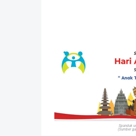
Spanduk u
(Sumber ga