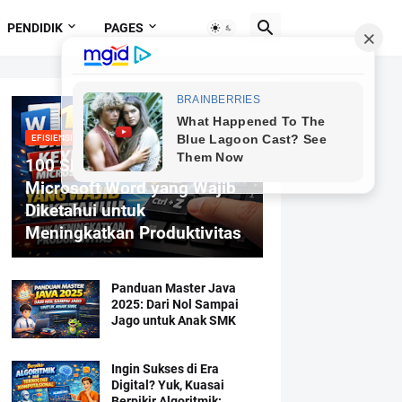
PENDIDIK
PAGES
EFISIENSI MENGETIK
100 Shortcut Keyboard
Microsoft Word yang Wajib
Diketahui untuk
Meningkatkan Produktivitas
Panduan Master Java
2025: Dari Nol Sampai
Jago untuk Anak SMK
Ingin Sukses di Era
Digital? Yuk, Kuasai
Berpikir Algoritmik: