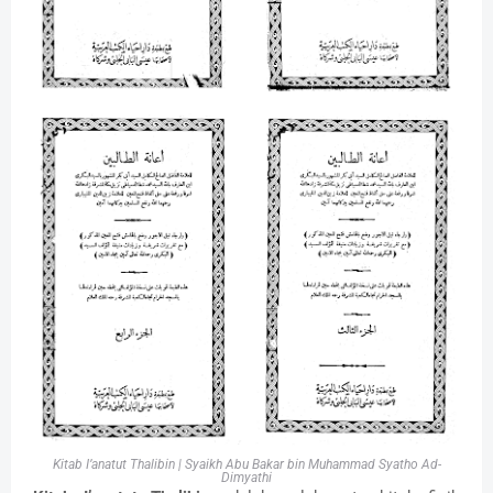
Kitab I’anatut Thalibin | Syaikh Abu Bakar bin Muhammad Syatho Ad-
Dimyathi