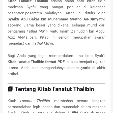
Kitab I’anatut Thalibin
adalah salah satu kitab fiqih
madzhab Syafi’i yang sangat populer di kalangan
pesantren-pesantren salafiyyah. Kitab ini ditulis oleh
Syaikh Abu Bakar bin Muhammad Syatho Ad-Dimyathi
,
seorang ulama besar yang dikenal sebagai murid dari
pengarang
Fathul Mu’in
, yaitu Imam Zainuddin bin Abdul
Aziz Al-Malibari. Kitab ini sendiri merupakan
syarah
(penjelas) dari
Fathul Mu’in
.
Bagi Anda yang ingin memperdalam ilmu fiqih Syafi’i,
Kitab I’anatut Thalibin format PDF
ini bisa menjadi rujukan
utama. Anda bisa mengunduhnya secara
gratis
di akhir
artikel.
📘 Tentang Kitab I’anatut Thalibin
Kitab
I’anatut Thalibin
membahas secara lengkap
permasalahan fiqih ibadah dan muamalah dalam mazhab