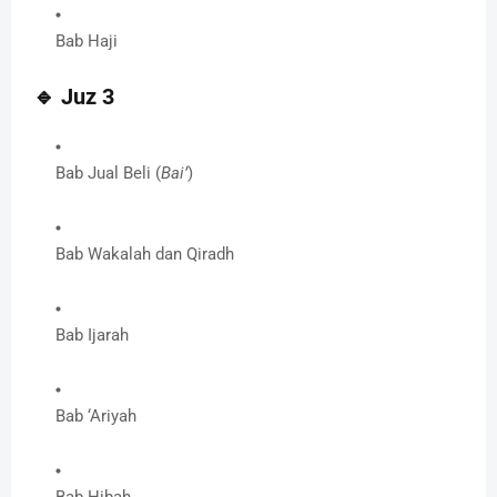
Bab Haji
🔹
Juz 3
Bab Jual Beli (
Bai’
)
Bab Wakalah dan Qiradh
Bab Ijarah
Bab ‘Ariyah
Bab Hibah