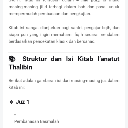
Syafi’i. Kitab ini tersusun dalam
4 jilid (juz)
, di mana
masing-masing jilid terbagi dalam bab dan pasal untuk
mempermudah pembacaan dan pengkajian.
Kitab ini sangat dianjurkan bagi santri, pengajar fiqih, dan
siapa pun yang ingin memahami fiqih secara mendalam
berdasarkan pendekatan klasik dan bersanad.
📚 Struktur dan Isi Kitab I’anatut
Thalibin
Berikut adalah gambaran isi dari masing-masing juz dalam
kitab ini:
🔹
Juz 1
Pembahasan Basmalah