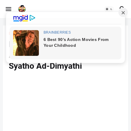
Beranda
Fiqih
Kitab I’anatut Thalibin | Syaikh
Abu Bakar bin Muhammad
Syatho Ad-Dimyathi