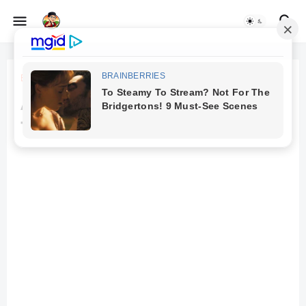
Beranda
aplikasi ekstrak audio dari video
Aplikasi Convert MP4 to MP3
Terbaik untuk Android dan PC