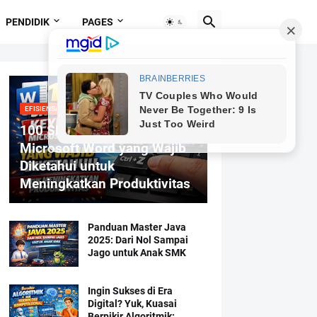
PENDIDIK
PAGES
EFISIENSI MENGETIK
100 Shortcut Keyboard
Microsoft Word yang Wajib
Diketahui untuk
Meningkatkan Produktivitas
Panduan Master Java
2025: Dari Nol Sampai
Jago untuk Anak SMK
Ingin Sukses di Era
Digital? Yuk, Kuasai
Berpikir Algoritmik: