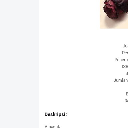
Ju
Pen
Penerb
IS
B
Jumlah
B
R
Deskripsi:
Vincent,