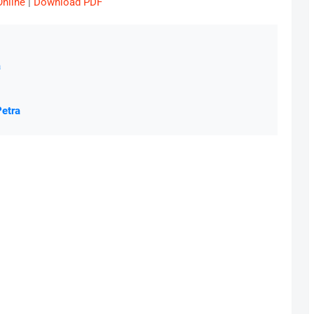
Online
|
Download PDF
a
etra