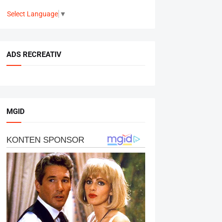
Select Language
▼
ADS RECREATIV
MGID