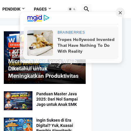
PENDIDIK
PAGES
EFISIENSI MENGETIK
100 Shortcut Keyboard
Microsoft Word yang Wajib
Diketahui untuk
Meningkatkan Produktivitas
Panduan Master Java
2025: Dari Nol Sampai
Jago untuk Anak SMK
Ingin Sukses di Era
Digital? Yuk, Kuasai
Berpikir Algoritmik: