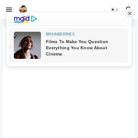
Beranda
Karya Ilmiah
Contoh Skripsi Senirupa dan
Desain 01