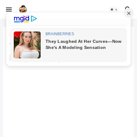
Beranda
Manajemen
Teori Pengorganisasian dalam
Fungsi Manajemen