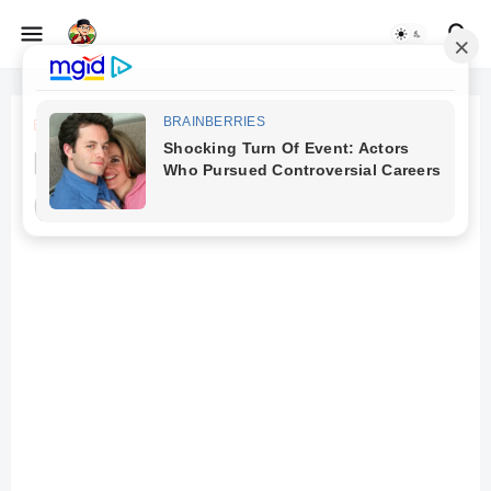
Beranda
Matsuri Jak-Japan
(Indonesia-Jepang)