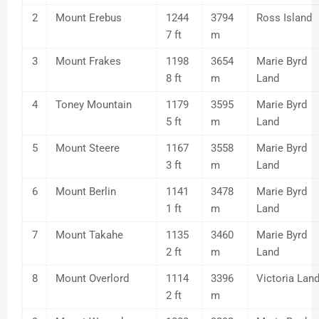
2
Mount Erebus
1244
3794
Ross Island
7 ft
m
3
Mount Frakes
1198
3654
Marie Byrd
8 ft
m
Land
4
Toney Mountain
1179
3595
Marie Byrd
5 ft
m
Land
5
Mount Steere
1167
3558
Marie Byrd
3 ft
m
Land
6
Mount Berlin
1141
3478
Marie Byrd
1 ft
m
Land
7
Mount Takahe
1135
3460
Marie Byrd
2 ft
m
Land
8
Mount Overlord
1114
3396
Victoria Lan
2 ft
m