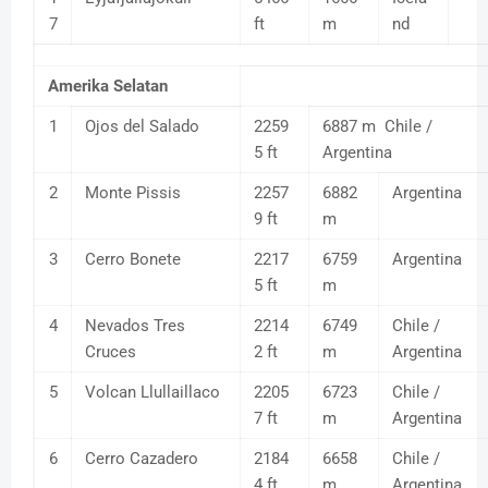
7
ft
m
nd
Amerika Selatan
1
Ojos del Salado
2259
6887 m Chile /
5 ft
Argentina
2
Monte Pissis
2257
6882
Argentina
9 ft
m
3
Cerro Bonete
2217
6759
Argentina
5 ft
m
4
Nevados Tres
2214
6749
Chile /
Cruces
2 ft
m
Argentina
5
Volcan Llullaillaco
2205
6723
Chile /
7 ft
m
Argentina
6
Cerro Cazadero
2184
6658
Chile /
4 ft
m
Argentina