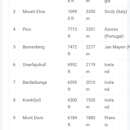
8 ft
m
gia
3
Mount Etna
1099
3350
Sicily (Italy)
0 ft
m
4
Pico
7713
2351
Azores
ft
m
(Portugal)
5
Beerenberg
7472
2277
Jan Mayen (
ft
m
6
Oraefajokull
6952
2119
Icela
ft
m
nd
7
Bardarbunga
6595
2010
Icela
ft
m
nd
8
Kverkfjoll
6300
1920
Icela
ft
m
nd
9
Mont Dore
6184
1885
Pranc
ft
m
is