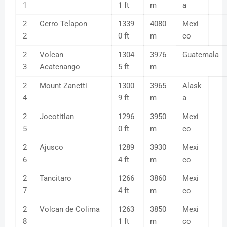
1
1 ft
m
a
2
Cerro Telapon
1339
4080
Mexi
2
0 ft
m
co
2
Volcan
1304
3976
Guatemala
3
Acatenango
5 ft
m
2
Mount Zanetti
1300
3965
Alask
4
9 ft
m
a
2
Jocotitlan
1296
3950
Mexi
5
0 ft
m
co
2
Ajusco
1289
3930
Mexi
6
4 ft
m
co
2
Tancitaro
1266
3860
Mexi
7
4 ft
m
co
2
Volcan de Colima
1263
3850
Mexi
8
1 ft
m
co