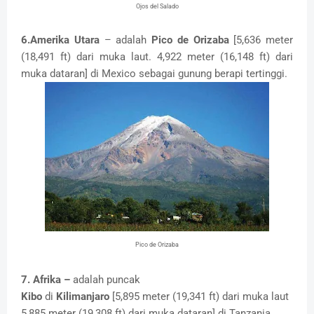
Ojos del Salado
6.Amerika Utara
– adalah
Pico de Orizaba
[5,636 meter
(18,491 ft) dari muka laut. 4,922 meter (16,148 ft) dari
muka dataran] di Mexico sebagai gunung berapi tertinggi.
Pico de Orizaba
7. Afrika
–
adalah puncak
Kibo
di
Kilimanjaro
[5,895 meter (19,341 ft) dari muka laut
5,885 meter (19,308 ft) dari muka dataran] di Tanzania