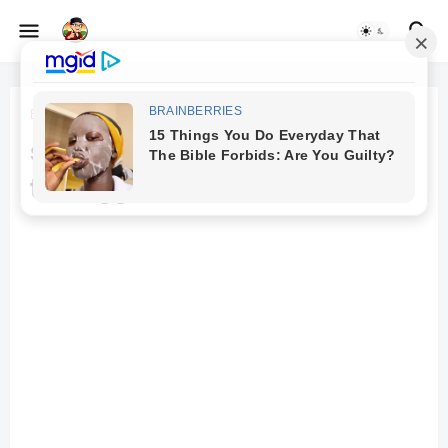
Beranda
geo
sedikit tentang gunung berapi
tertinggi didunia