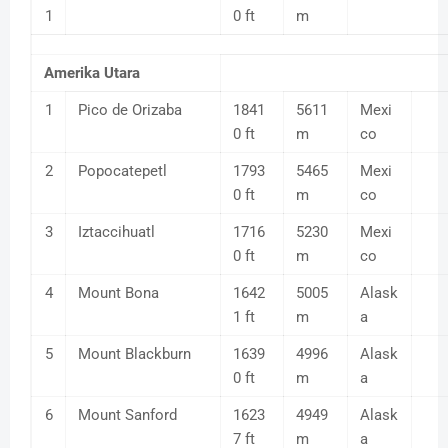
1
0 ft
m
Amerika Utara
1
Pico de Orizaba
1841
5611
Mexi
0 ft
m
co
2
Popocatepetl
1793
5465
Mexi
0 ft
m
co
3
Iztaccihuatl
1716
5230
Mexi
0 ft
m
co
4
Mount Bona
1642
5005
Alask
1 ft
m
a
5
Mount Blackburn
1639
4996
Alask
0 ft
m
a
6
Mount Sanford
1623
4949
Alask
7 ft
m
a