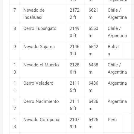
7
Nevado de
2172
6621
Chile /
Incahuasi
2 ft
m
Argentina
8
Cerro Tupungato
2149
6550
Chile /
0 ft
m
Argentina
9
Nevado Sajama
2146
6542
Bolivi
3 ft
m
a
1
Nevado el Muerto
2128
6488
Chile /
0
6 ft
m
Argentina
1
Cerro Veladero
2111
6436
Argentina
1
5 ft
m
1
Cerro Nacimiento
2111
6436
Argentina
2
5 ft
m
1
Nevado Coropuna
2107
6425
Peru
3
9 ft
m