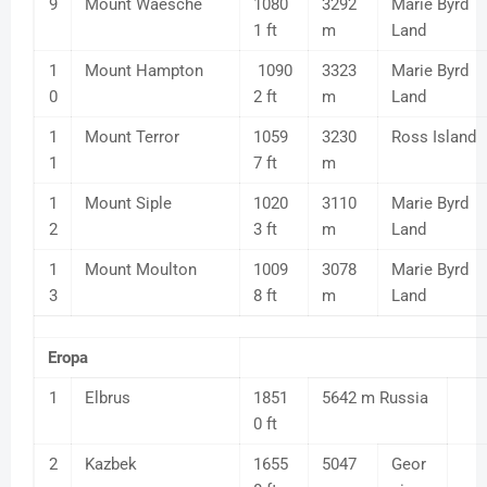
9
Mount Waesche
1080
3292
Marie Byrd
1 ft
m
Land
1
Mount Hampton
1090
3323
Marie Byrd
0
2 ft
m
Land
1
Mount Terror
1059
3230
Ross Island
1
7 ft
m
1
Mount Siple
1020
3110
Marie Byrd
2
3 ft
m
Land
1
Mount Moulton
1009
3078
Marie Byrd
3
8 ft
m
Land
Eropa
1
Elbrus
1851
5642 m Russia
0 ft
2
Kazbek
1655
5047
Geor