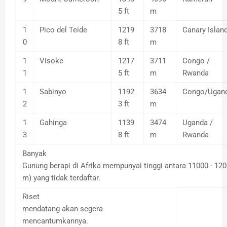
5 ft
m
1
Pico del Teide
1219
3718
Canary Islan
0
8 ft
m
1
Visoke
1217
3711
Congo /
1
5 ft
m
Rwanda
1
Sabinyo
1192
3634
Congo/Ugan
2
3 ft
m
1
Gahinga
1139
3474
Uganda /
3
8 ft
m
Rwanda
Banyak
Gunung berapi di Afrika mempunyai tinggi antara 11000 - 12
m) yang tidak terdaftar.
Riset
mendatang akan segera
mencantumkannya.