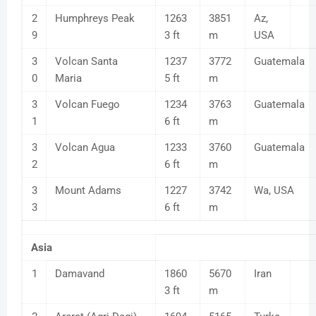
2
Humphreys Peak
1263
3851
Az,
9
3 ft
m
USA
3
Volcan Santa
1237
3772
Guatemala
0
Maria
5 ft
m
3
Volcan Fuego
1234
3763
Guatemala
1
6 ft
m
3
Volcan Agua
1233
3760
Guatemala
2
6 ft
m
3
Mount Adams
1227
3742
Wa, USA
3
6 ft
m
Asia
1
Damavand
1860
5670
Iran
3 ft
m