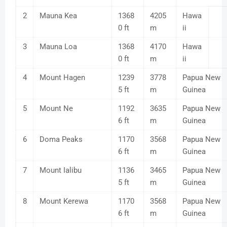
2
Mauna Kea
1368
4205
Hawa
0 ft
m
ii
3
Mauna Loa
1368
4170
Hawa
0 ft
m
ii
4
Mount Hagen
1239
3778
Papua New
5 ft
m
Guinea
5
Mount Ne
1192
3635
Papua New
6 ft
m
Guinea
6
Doma Peaks
1170
3568
Papua New
6 ft
m
Guinea
7
Mount Ialibu
1136
3465
Papua New
5 ft
m
Guinea
8
Mount Kerewa
1170
3568
Papua New
6 ft
m
Guinea