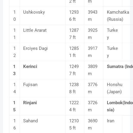
2 ft
m
1
Ushkovsky
1293
3943
Kamchatka
0
6 ft
m
(Russia)
1
Little Ararat
1287
3925
Turke
1
7 ft
m
y
1
Erciyes Dagi
1285
3917
Turke
2
1 ft
m
y
1
Kerinci
1249
3809
Sumatra (Ind
3
7 ft
m
1
Fujisan
1238
3776
Honshu
4
8 ft
m
(Japan)
1
Rinjani
1222
3726
Lombok(Indo
5
4 ft
m
sia)
1
Sahand
1210
3690
Iran
6
5 ft
m