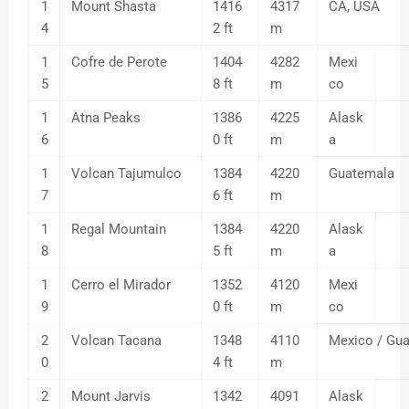
1
Mount Shasta
1416
4317
CA, USA
4
2 ft
m
1
Cofre de Perote
1404
4282
Mexi
5
8 ft
m
co
1
Atna Peaks
1386
4225
Alask
6
0 ft
m
a
1
Volcan Tajumulco
1384
4220
Guatemala
7
6 ft
m
1
Regal Mountain
1384
4220
Alask
8
5 ft
m
a
1
Cerro el Mirador
1352
4120
Mexi
9
0 ft
m
co
2
Volcan Tacana
1348
4110
Mexico / Gu
0
4 ft
m
2
Mount Jarvis
1342
4091
Alask