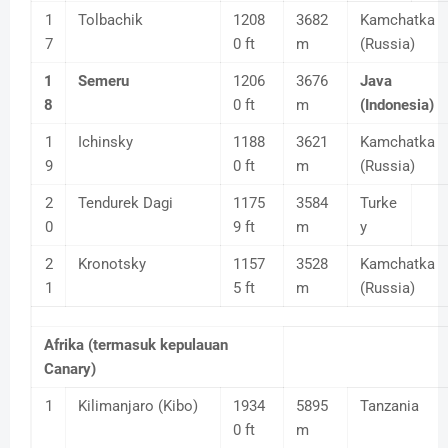
1
Tolbachik
1208
3682
Kamchatka
7
0 ft
m
(Russia)
1
Semeru
1206
3676
Java
8
0 ft
m
(Indonesia)
1
Ichinsky
1188
3621
Kamchatka
9
0 ft
m
(Russia)
2
Tendurek Dagi
1175
3584
Turke
0
9 ft
m
y
2
Kronotsky
1157
3528
Kamchatka
1
5 ft
m
(Russia)
Afrika (termasuk kepulauan
Canary)
1
Kilimanjaro (Kibo)
1934
5895
Tanzania
0 ft
m