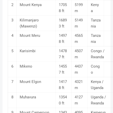
2
Mount Kenya
1705
5199
Keny
8 ft
m
a
3
Kilimanjaro
1689
5149
Tanza
(Mawenzi)
3 ft
m
nia
4
Mount Meru
1497
4565
Tanza
8 ft
m
nia
5
Karisimbi
1478
4507
Congo /
7 ft
m
Rwanda
6
Mikeno
1455
4437
Cong
7 ft
m
o
7
Mount Elgon
1417
4321
Kenya /
8 ft
m
Uganda
8
Muhavura
1354
4127
Uganda /
0 ft
m
Rwanda
9
Mount Cameroon
1343
4095
Kamerun