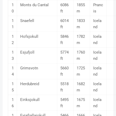
1
Monts du Cantal
6086
1855
Pranc
0
ft
m
is
1
Snaefell
6014
1833
Icela
1
ft
m
nd
1
Hofsjokull
5846
1782
Icela
2
ft
m
nd
1
Esjufjoll
5774
1760
Icela
3
ft
m
nd
1
Grimsvotn
5660
1725
Icela
4
ft
m
nd
1
Herdubreid
5518
1682
Icela
5
ft
m
nd
1
Eiriksjokull
5495
1675
Icela
6
ft
m
nd
1
Eyjafjallajokull
5466
1666
Icela