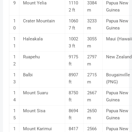
9
Mount Yelia
1110
3384
Papua New
2 ft
m
Guinea
1
Crater Mountain
1060
3233
Papua New
0
7 ft
m
Guinea
1
Haleakala
1002
3055
Maui (Hawaii
1
3 ft
m
1
Ruapehu
9175
2797
New Zealand
2
ft
m
1
Balbi
8907
2715
Bougainville
3
ft
m
(PNG)
1
Mount Suaru
8750
2667
Papua New
4
ft
m
Guinea
1
Mount Sisa
8694
2650
Papua New
5
ft
m
Guinea
1
Mount Karimui
8417
2566
Papua New