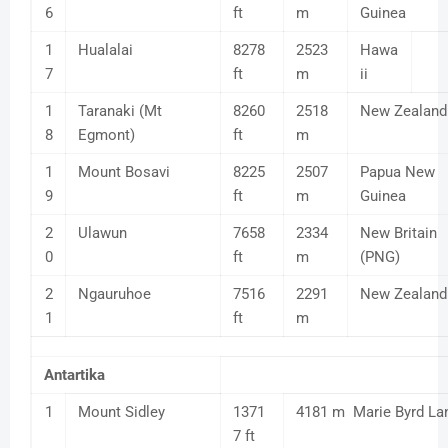
6
ft
m
Guinea
1
Hualalai
8278
2523
Hawa
7
ft
m
ii
1
Taranaki (Mt
8260
2518
New Zealand
8
Egmont)
ft
m
1
Mount Bosavi
8225
2507
Papua New
9
ft
m
Guinea
2
Ulawun
7658
2334
New Britain
0
ft
m
(PNG)
2
Ngauruhoe
7516
2291
New Zealand
1
ft
m
Antartika
1
Mount Sidley
1371
4181 m Marie Byrd La
7 ft