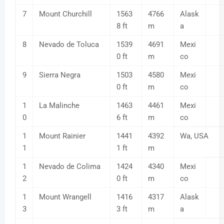
7
Mount Churchill
1563
4766
Alask
8 ft
m
a
8
Nevado de Toluca
1539
4691
Mexi
0 ft
m
co
9
Sierra Negra
1503
4580
Mexi
0 ft
m
co
1
La Malinche
1463
4461
Mexi
0
6 ft
m
co
1
Mount Rainier
1441
4392
Wa, USA
1
1 ft
m
1
Nevado de Colima
1424
4340
Mexi
2
0 ft
m
co
1
Mount Wrangell
1416
4317
Alask
3
3 ft
m
a