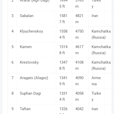
2
Ararat (Agri Dagi)
1694
5165
Turke
5 ft
m
y
3
Sabalan
1581
4821
Iran
7 ft
m
4
Klyuchevskoy
1558
4750
Kamchatka
4 ft
m
(Russia)
5
Kamen
1514
4617
Kamchatka
8 ft
m
(Russia)
6
Krestovsky
1347
4108
Kamchatka
8 ft
m
(Russia)
7
Aragats (Alagez)
1341
4090
Arme
9 ft
m
nia
8
Suphan Dagi
1331
4058
Turke
4 ft
m
y
9
Taftan
1326
4042
Iran