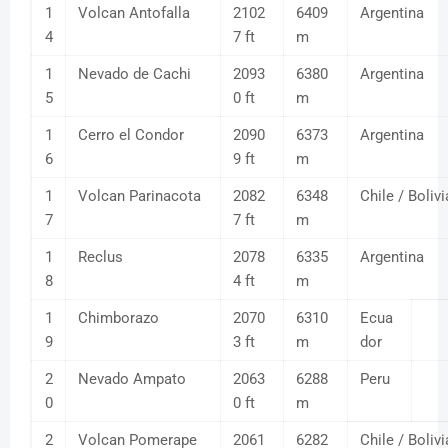
1
Volcan Antofalla
2102
6409
Argentina
4
7 ft
m
1
Nevado de Cachi
2093
6380
Argentina
5
0 ft
m
1
Cerro el Condor
2090
6373
Argentina
6
9 ft
m
1
Volcan Parinacota
2082
6348
Chile / Bolivi
7
7 ft
m
1
Reclus
2078
6335
Argentina
8
4 ft
m
1
Chimborazo
2070
6310
Ecua
9
3 ft
m
dor
2
Nevado Ampato
2063
6288
Peru
0
0 ft
m
2
Volcan Pomerape
2061
6282
Chile / Bolivi