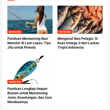
MANCING
MANCING
Panduan Memancing Ikan
Mengenal Ikan Pelagis: Si
Monster di Laut Lepas: Tips
Kaya Omega-3 dari Lautan
Jitu untuk Pemula
Tropis Indonesia
MANCING
Panduan Lengkap Umpan
Buatan untuk Memancing:
Jenis, Keuntungan, dan Cara
Membuatnya