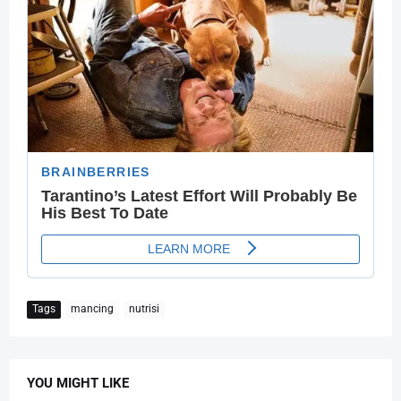
Tags
mancing
nutrisi
YOU MIGHT LIKE