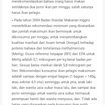
merekomendasikan bahwa orang harus makan
setidaknya dua porsi ikan per minggu, salah satunya
harus ikan pelagis.
Pada tahun 2004 Badan Standar Makanan Inggris
menerbitkan rekomendasi minimum yang disarankan
dan jumlah maksimum ikan berminyak untuk
dikonsumsi per minggu, untuk menyeimbangkan
kualitas manfaat dari Asam lemak Omega3 terhadap
potensi bahaya dari tertelannya methylmercury
(MeHg). Dosis referensi terpapar (RFI) dari EPA untuk
MeHg adalah 0,1 mikrogram per kg berat badan per
hari. Sesuai batas merkuri darah 5,8 mikrogram per
liter. Rekomendasi konsumsi ikan pelagis maksimum
adalah sampai dengan empat bagian (1 bagian = 140g,
atau sekitar 4,9 ons) seminggu untuk pria, anak laki-
laki, dan wanita usia subur masa lalu, dan sampai dua
porsi seminggu untuk wanita usia subur, termasuk
perempuan hamil dan wanita menyusui, dan. Tidak ada
batas yang disarankan pada konsumsi ikan putih.