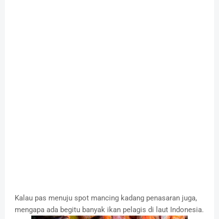
Kalau pas menuju spot mancing kadang penasaran juga,
mengapa ada begitu banyak ikan pelagis di laut Indonesia.