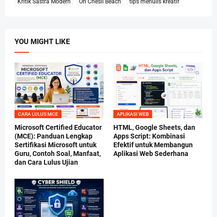
Kritik Sastra Modern
On Chesil Beach
tips menulis kreatif
YOU MIGHT LIKE
CARA LULUS MCE
APLIKASI WEB
Microsoft Certified Educator
HTML, Google Sheets, dan
(MCE): Panduan Lengkap
Apps Script: Kombinasi
Sertifikasi Microsoft untuk
Efektif untuk Membangun
Guru, Contoh Soal, Manfaat,
Aplikasi Web Sederhana
dan Cara Lulus Ujian