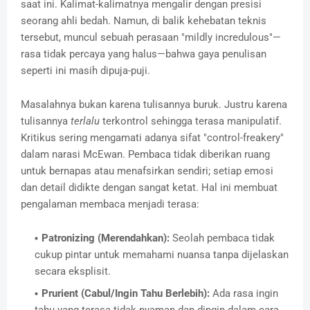
saat ini. Kalimat-kalimatnya mengalir dengan presisi
seorang ahli bedah. Namun, di balik kehebatan teknis
tersebut, muncul sebuah perasaan "mildly incredulous"—
rasa tidak percaya yang halus—bahwa gaya penulisan
seperti ini masih dipuja-puji.
Masalahnya bukan karena tulisannya buruk. Justru karena
tulisannya
terlalu
terkontrol sehingga terasa manipulatif.
Kritikus sering mengamati adanya sifat "control-freakery"
dalam narasi McEwan. Pembaca tidak diberikan ruang
untuk bernapas atau menafsirkan sendiri; setiap emosi
dan detail didikte dengan sangat ketat. Hal ini membuat
pengalaman membaca menjadi terasa:
Patronizing (Merendahkan):
Seolah pembaca tidak
cukup pintar untuk memahami nuansa tanpa dijelaskan
secara eksplisit.
Prurient (Cabul/Ingin Tahu Berlebih):
Ada rasa ingin
tahu yang terasa tidak nyaman dan dingin dalam cara