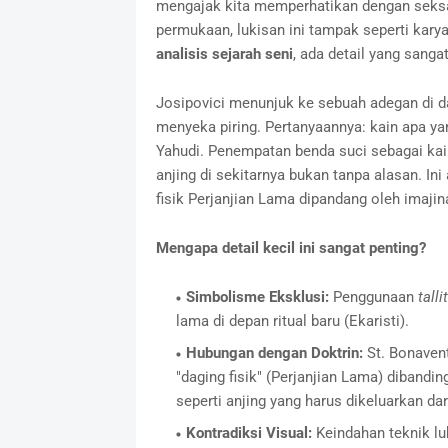
mengajak kita memperhatikan dengan seks
permukaan, lukisan ini tampak seperti karya
analisis sejarah seni
, ada detail yang sangat
Josipovici menunjuk ke sebuah adegan di d
menyeka piring. Pertanyaannya: kain apa yan
Yahudi. Penempatan benda suci sebagai kain
anjing di sekitarnya bukan tanpa alasan. In
fisik Perjanjian Lama dipandang oleh imajin
Mengapa detail kecil ini sangat penting?
Simbolisme Eksklusi:
Penggunaan
talli
lama di depan ritual baru (Ekaristi).
Hubungan dengan Doktrin:
St. Bonaven
"daging fisik" (Perjanjian Lama) dibandin
seperti anjing yang harus dikeluarkan da
Kontradiksi Visual:
Keindahan teknik lu