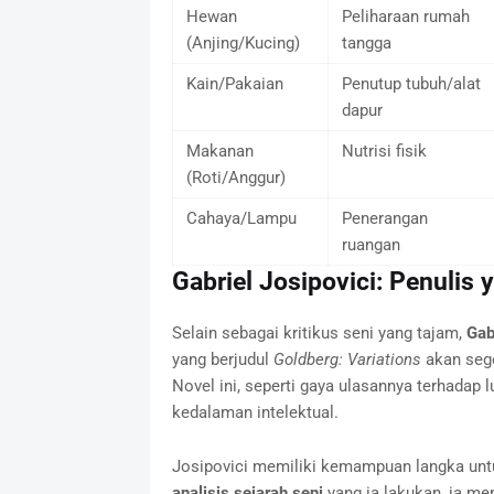
Hewan
Peliharaan rumah
(Anjing/Kucing)
tangga
Kain/Pakaian
Penutup tubuh/alat
dapur
Makanan
Nutrisi fisik
(Roti/Anggur)
Cahaya/Lampu
Penerangan
ruangan
Gabriel Josipovici: Penulis
Selain sebagai kritikus seni yang tajam,
Gab
yang berjudul
Goldberg: Variations
akan sege
Novel ini, seperti gaya ulasannya terhadap 
kedalaman intelektual.
Josipovici memiliki kemampuan langka untu
analisis sejarah seni
yang ia lakukan, ia m