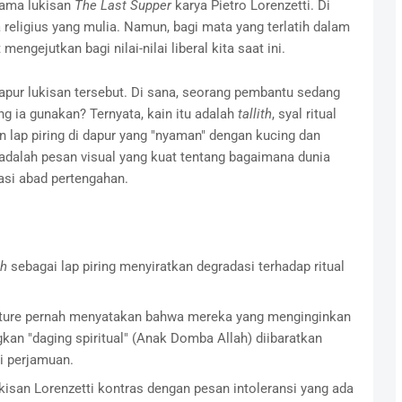
ama lukisan
The Last Supper
karya Pietro Lorenzetti. Di
 religius yang mulia. Namun, bagi mata yang terlatih dalam
 mengejutkan bagi nilai-nilai liberal kita saat ini.
apur lukisan tersebut. Di sana, seorang pembantu sedang
g ia gunakan? Ternyata, kain itu adalah
tallith
, syal ritual
 lap piring di dapur yang "nyaman" dengan kucing dan
i adalah pesan visual yang kuat tentang bagaimana dunia
asi abad pertengahan.
th
sebagai lap piring menyiratkan degradasi terhadap ritual
ture pernah menyatakan bahwa mereka yang menginginkan
gkan "daging spiritual" (Anak Domba Allah) diibaratkan
ri perjamuan.
kisan Lorenzetti kontras dengan pesan intoleransi yang ada