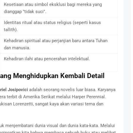
Kesetiaan atau simbol eksklusi bagi mereka yang
dianggap "tidak suci".
Identitas ritual atau status religius (seperti kasus
tallith).
Kehadiran spiritual atau perjanjian baru antara Tuhan
dan manusia.
Kehadiran ilahi atau pencerahan intelektual.
 yang Menghidupkan Kembali Detail
riel Josipovici
adalah seorang novelis luar biasa. Karyanya
ra terbit di Amerika Serikat melalui Harper Perennial.
lukisan Lorenzetti, sangat kaya akan variasi tema dan
k menjembatani dunia visual dan dunia kata-kata. Melalui
engingatkan kita bahwa membaca sebuah buku atau melihat