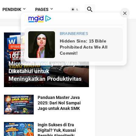
PENDIDIK
PAGES
EFISIENSI MENGETIK
100 Shortcut Keyboard
Microsoft Word yang Wajib
Diketahui untuk
Meningkatkan Produktivitas
Panduan Master Java
2025: Dari Nol Sampai
Jago untuk Anak SMK
Ingin Sukses di Era
Digital? Yuk, Kuasai
Berpikir Algoritmik: