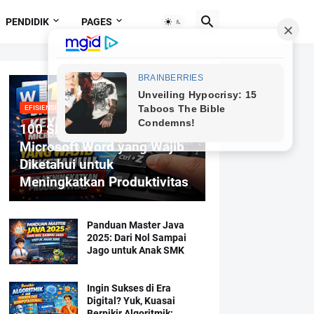
PENDIDIK
PAGES
EFISIENSI MENGETIK
100 Shortcut Keyboard
Microsoft Word yang Wajib
Diketahui untuk
Meningkatkan Produktivitas
Panduan Master Java
2025: Dari Nol Sampai
Jago untuk Anak SMK
Ingin Sukses di Era
Digital? Yuk, Kuasai
Berpikir Algoritmik: