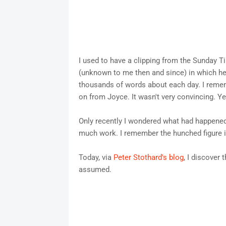
I used to have a clipping from the Sunday 
(unknown to me then and since) in which h
thousands of words about each day. I rememb
on from Joyce. It wasn't very convincing. Yet
Only recently I wondered what had happened
much work. I remember the hunched figure 
Today, via
Peter Stothard's blog
, I discover 
assumed.