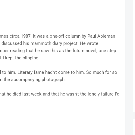
Times circa 1987. It was a one-off column by Paul Ableman
e discussed his mammoth diary project. He wrote
er reading that he saw this as the future novel, one step
 I kept the clipping.
 to him. Literary fame hadn't come to him. So much for so
in the accompanying photograph.
that he died last week and that he wasn't the lonely failure I'd