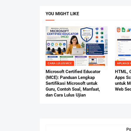
YOU MIGHT LIKE
CARA LULUS MCE
APLIKASI
Microsoft Certified Educator
HTML, G
(MCE): Panduan Lengkap
Apps Scr
Sertifikasi Microsoft untuk
untuk M
Guru, Contoh Soal, Manfaat,
Web Se
dan Cara Lulus Ujian
Po