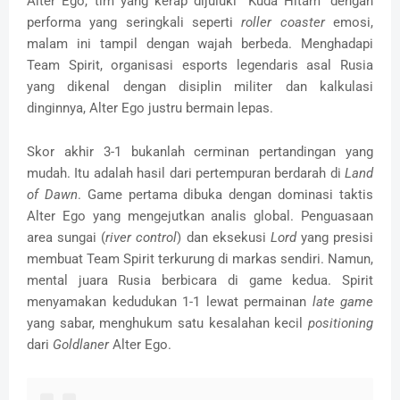
Alter Ego, tim yang kerap dijuluki "Kuda Hitam" dengan
performa yang seringkali seperti
roller coaster
emosi,
malam ini tampil dengan wajah berbeda. Menghadapi
Team Spirit, organisasi esports legendaris asal Rusia
yang dikenal dengan disiplin militer dan kalkulasi
dinginnya, Alter Ego justru bermain lepas.
Skor akhir 3-1 bukanlah cerminan pertandingan yang
mudah. Itu adalah hasil dari pertempuran berdarah di
Land
of Dawn
. Game pertama dibuka dengan dominasi taktis
Alter Ego yang mengejutkan analis global. Penguasaan
area sungai (
river control
) dan eksekusi
Lord
yang presisi
membuat Team Spirit terkurung di markas sendiri. Namun,
mental juara Rusia berbicara di game kedua. Spirit
menyamakan kedudukan 1-1 lewat permainan
late game
yang sabar, menghukum satu kesalahan kecil
positioning
dari
Goldlaner
Alter Ego.