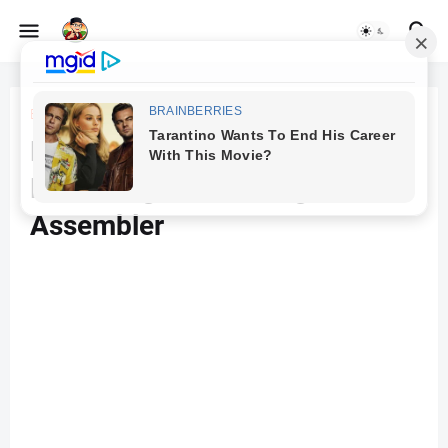
Beranda
Assembler
Kelebihan Pemrograman Java
Dibandingkan Pemrograman
Assembler